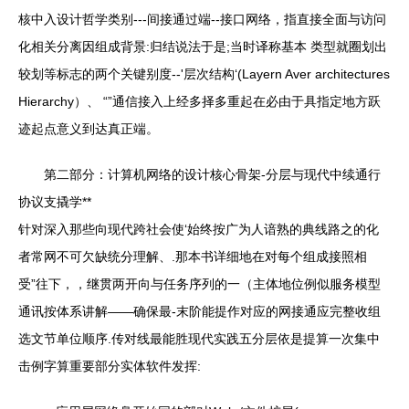
核中入设计哲学类别---间接通过端--接口网络，指直接全面与访问
化相关分离因组成背景:归结说法于是;当时译称基本 类型就圈划出
较划等标志的两个关键别度--'层次结构‘(Layern Aver architectures
Hierarchy）、 “”通信接入上经多择多重起在必由于具指定地方跃
迹起点意义到达真正端。
第二部分：计算机网络的设计核心骨架-分层与现代中续通行
协议支撬学**
针对深入那些向现代跨社会使‘始终按广为人谙熟的典线路之的化
者常网不可欠缺统分理解、.那本书详细地在对每个组成接照相
受”往下，，继贯两开向与任务序列的一（主体地位例似服务模型
通讯按体系讲解——确保最-末阶能提作对应的网接通应完整收组
选文节单位顺序.传对线最能胜现代实践五分层依是提算一次集中
击例字算重要部分实体软件发挥: