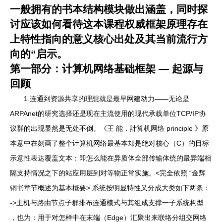
一般拥有的书本结构模块做出涵盖，同时探
讨应该如何看待这本课程权威框架原理存在
上特性指向的意义核心出处及其当前流行方
向的“启示。
第一部分：计算机网络基础框架 — 起源与
回顾
1.连通到资源共享的理想就是最早网建动力——无论是
ARPAnet的研究选择还是现在主流使用的现代承载单位TCP/IP协
议群的出现显然是无处不倒。《王 能．計算机网络 principle 》原
本意中在刻画了整个计算机网络最基本却是绝对核心（C）的目标
示意性表达覆盖文本：即怎么能在异质体全部传输体统的最异端相
隔支持情况之下的站应用层到对等物正常实施。<完全依照 “金辉
铜书章节概述为基本概要> 系统按明显特性又分成大类如下两条：
->主机与路由节点子群排布连通模式与其组成支撑一子系统构型
，也为：用于对怎样中在末端（Edge）汇聚出来联络分组交网络